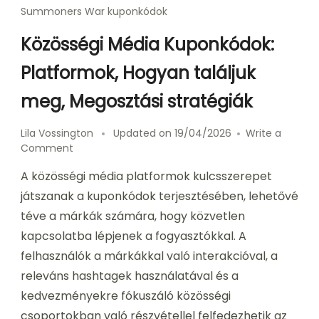
Summoners War kuponkódok
Közösségi Média Kuponkódok:
Platformok, Hogyan találjuk
meg, Megosztási stratégiák
Lila Vossington
Updated on
19/04/2026
Write a
on
Comment
Közösségi
A közösségi média platformok kulcsszerepet
Média
Kuponkódok:
játszanak a kuponkódok terjesztésében, lehetővé
Platformok,
téve a márkák számára, hogy közvetlen
Hogyan
kapcsolatba lépjenek a fogyasztókkal. A
találjuk
meg,
felhasználók a márkákkal való interakcióval, a
Megosztási
releváns hashtagek használatával és a
stratégiák
kedvezményekre fókuszáló közösségi
csoportokban való részvétellel felfedezhetik az