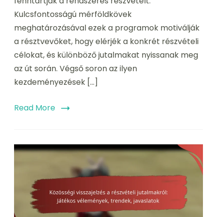
fenntartják a rendszeres részvételt.
kövessük
Kulcsfontosságú mérföldkövek
nyomon
meghatározásával ezek a programok motiválják
a résztvevőket, hogy elérjék a konkrét részvételi
célokat, és különböző jutalmakat nyissanak meg
az út során. Végső soron az ilyen
kezdeményezések […]
Read More