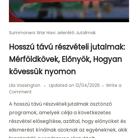
Summoners War Havi Jelenléti Jutalmak
Hosszú távú részvételi jutalmak:
Mérföldkövek, Előnyök, Hogyan
kövessük nyomon
Lila Vossington
Updated on
12/04/2026
Write a
on
Comment
Hosszú
A hosszú távú részvételi jutalmak ösztönző
távú
részvételi
programok, amelyek célja a következetes
jutalmak:
részvétel elősegítése, azáltal, hogy előnyöket és
Mérföldkövek,
elismerést kínálnak azoknak az egyéneknek, akik
Előnyök,
Hogyan