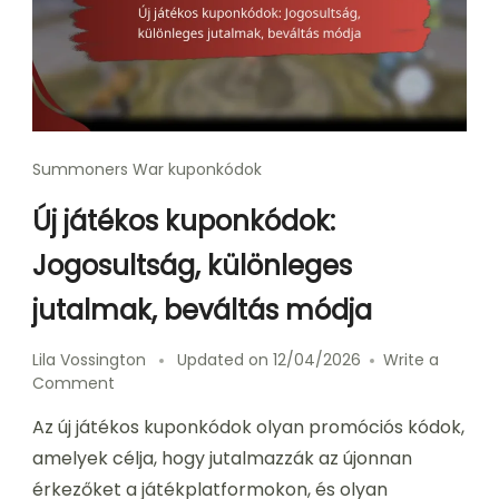
Summoners War kuponkódok
Új játékos kuponkódok:
Jogosultság, különleges
jutalmak, beváltás módja
Lila Vossington
Updated on
12/04/2026
Write a
on
Comment
Új
Az új játékos kuponkódok olyan promóciós kódok,
játékos
kuponkódok:
amelyek célja, hogy jutalmazzák az újonnan
Jogosultság,
érkezőket a játékplatformokon, és olyan
különleges