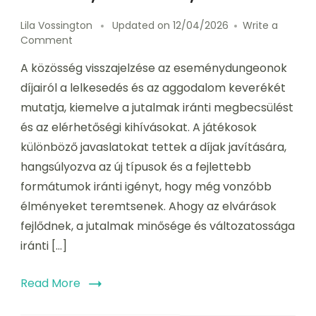
Lila Vossington
Updated on
12/04/2026
Write a
on
Comment
Visszajelzés
A közösség visszajelzése az eseménydungeonok
az
esemény
díjairól a lelkesedés és az aggodalom keverékét
dungeon
mutatja, kiemelve a jutalmak iránti megbecsülést
díjairól:
és az elérhetőségi kihívásokat. A játékosok
Közösségi
reakciók,
különböző javaslatokat tettek a díjak javítására,
Javaslatok,
hangsúlyozva az új típusok és a fejlettebb
Trendek
formátumok iránti igényt, hogy még vonzóbb
élményeket teremtsenek. Ahogy az elvárások
fejlődnek, a jutalmak minősége és változatossága
iránti […]
Read More