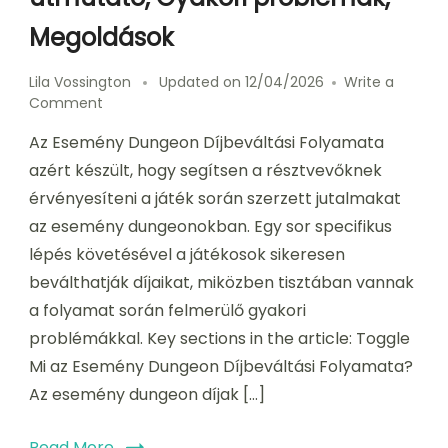
Megoldások
Lila Vossington
Updated on
12/04/2026
Write a
on
Comment
Esemény
Az Esemény Dungeon Díjbeváltási Folyamata
Dungeon
Díjbeváltási
azért készült, hogy segítsen a résztvevőknek
Folyamata:
érvényesíteni a játék során szerzett jutalmakat
Lépésről
az esemény dungeonokban. Egy sor specifikus
lépésre
útmutató,
lépés követésével a játékosok sikeresen
Gyakori
beválthatják díjaikat, miközben tisztában vannak
problémák,
a folyamat során felmerülő gyakori
Megoldások
problémákkal. Key sections in the article: Toggle
Mi az Esemény Dungeon Díjbeváltási Folyamata?
Az esemény dungeon díjak […]
Read More