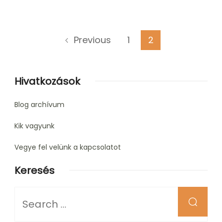
Posts
Page
Page
1
2
Previous
pagination
Hivatkozások
Blog archívum
Kik vagyunk
Vegye fel velünk a kapcsolatot
Keresés
Looking
for
Something?