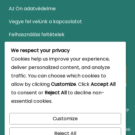
Az Ön adatvédelme
Vegye fel velünk a kapcsolatot
Felhasználási feltételek
We respect your privacy
Keresés
Cookies help us improve your experience,
deliver personalized content, and analyze
Looking
traffic. You can choose which cookies to
for
allow by clicking
Customize
. Click
Accept All
Something?
to consent or
Reject All
to decline non-
essential cookies.
© Copyright 2026
theotherlife.net
.
Travel Monster by
WP
Customize
Travel Engine.
Powered by
WordPress
.
Kik
Süti
Az Ön
Vegye fel
Felhasználási
Reject All