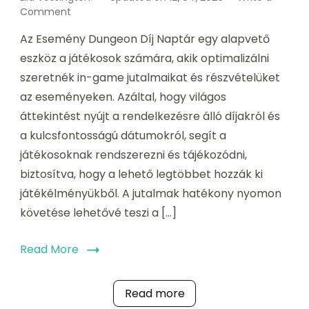
on
Comment
Esemény
Az Esemény Dungeon Díj Naptár egy alapvető
Dungeon
Díj
eszköz a játékosok számára, akik optimalizálni
Naptár:
szeretnék in-game jutalmaikat és részvételüket
Jutalmak
az eseményeken. Azáltal, hogy világos
nyomon
követése,
áttekintést nyújt a rendelkezésre álló díjakról és
Tervezés,
a kulcsfontosságú dátumokról, segít a
Emlékeztetők
játékosoknak rendszerezni és tájékozódni,
biztosítva, hogy a lehető legtöbbet hozzák ki
játékélményükből. A jutalmak hatékony nyomon
követése lehetővé teszi a […]
Read More
Read more