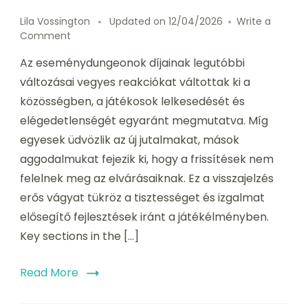
Lila Vossington
Updated on
12/04/2026
Write a
on
Comment
Visszajelzés
Az eseménydungeonok díjainak legutóbbi
az
esemény
változásai vegyes reakciókat váltottak ki a
dungeon
közösségben, a játékosok lelkesedését és
díjainak
elégedetlenségét egyaránt megmutatva. Míg
változásairól:
Közösségi
egyesek üdvözlik az új jutalmakat, mások
reakciók,
aggodalmukat fejezik ki, hogy a frissítések nem
Javaslatok,
felelnek meg az elvárásaiknak. Ez a visszajelzés
Trendek
erős vágyat tükröz a tisztességet és izgalmat
elősegítő fejlesztések iránt a játékélményben.
Key sections in the […]
Read More