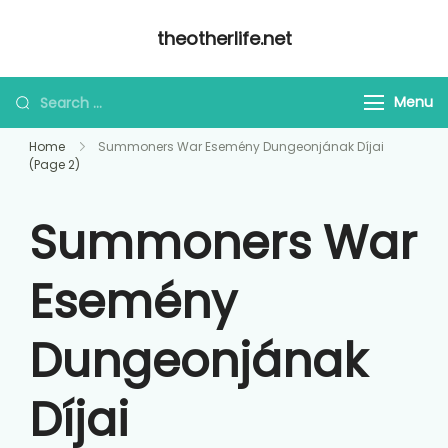
Skip
theotherlife.net
to
content
Looking
Menu
for
Home
Summoners War Esemény Dungeonjának Díjai
Something?
(Page 2)
Summoners War
Esemény
Dungeonjának
Díjai