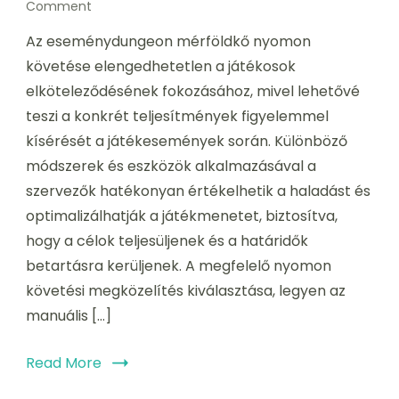
on
Comment
Esemény
Az eseménydungeon mérföldkő nyomon
Dungeon
Mérföldkő
követése elengedhetetlen a játékosok
Nyomon
elköteleződésének fokozásához, mivel lehetővé
követés:
teszi a konkrét teljesítmények figyelemmel
Módszerek,
Eszközök,
kísérését a játékesemények során. Különböző
Legjobb
módszerek és eszközök alkalmazásával a
gyakorlatok
szervezők hatékonyan értékelhetik a haladást és
optimalizálhatják a játékmenetet, biztosítva,
hogy a célok teljesüljenek és a határidők
betartásra kerüljenek. A megfelelő nyomon
követési megközelítés kiválasztása, legyen az
manuális […]
Read More